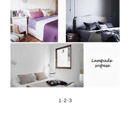
1
–
2
–
3