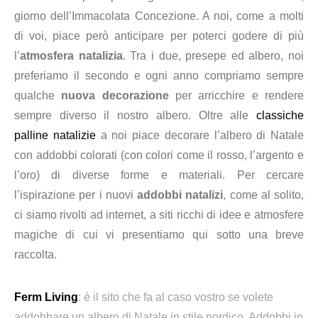
giorno dell’Immacolata Concezione. A noi, come a molti
di voi, piace però anticipare per poterci godere di più
l’
atmosfera natalizia
. Tra i due, presepe ed albero, noi
preferiamo il secondo e ogni anno compriamo sempre
qualche
nuova decorazione
per arricchire e rendere
sempre diverso il nostro albero. Oltre alle
classiche
palline natalizie
a noi piace decorare l’albero di Natale
con addobbi colorati (con colori come il rosso, l’argento e
l’oro) di diverse forme e materiali. Per cercare
l’ispirazione per i nuovi
addobbi natalizi
, come al solito,
ci siamo rivolti ad internet, a siti ricchi di idee e atmosfere
magiche di cui vi presentiamo qui sotto una breve
raccolta.
Ferm Living
: è il sito che fa al caso vostro se volete
addobbare un albero di Natale in stile nordico. Addobbi in