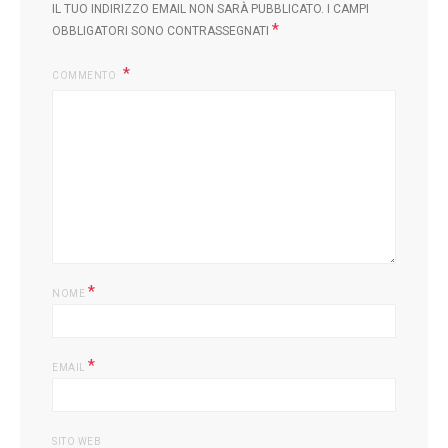
IL TUO INDIRIZZO EMAIL NON SARÀ PUBBLICATO.
I CAMPI
*
OBBLIGATORI SONO CONTRASSEGNATI
COMMENTO
L
*
NOME
*
EMAIL
SITO WEB