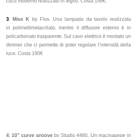
cucù moderno realizzato in legno. Costa 148€.
3
:
Miss K
by Flos. Una lampada da tavolo realizzata
in
polimetilmetacrilato, mentre il diffusore esterno è in
policarbonato trasparente
.
Sul cavo elettrico è montato un
dimmer che ci permette di poter regolare l’intensità della
luce.
Costa 190€
4
:
10″ curve groove
by Studio 4480. Un macinapepe in