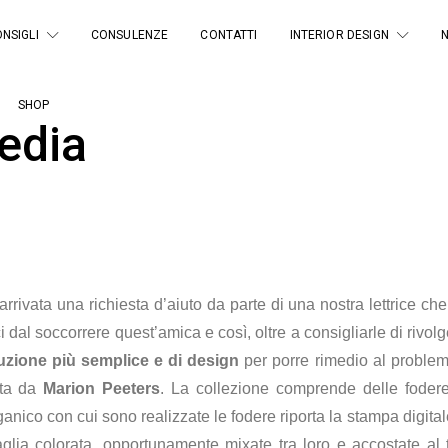
NSIGLI
CONSULENZE
CONTATTI
INTERIOR DESIGN
SHOP
sedia
arrivata una richiesta d’aiuto da parte di una nostra lettrice c
dal soccorrere quest’amica e così, oltre a consigliarle di rivol
uzione più semplice e di design
per porre rimedio al problem
ta da
Marion Peeters
. La collezione comprende delle fodere
rganico con cui sono realizzate le fodere riporta la stampa digitale (
paglia colorata, opportunamente mixate tra loro e accostate al 