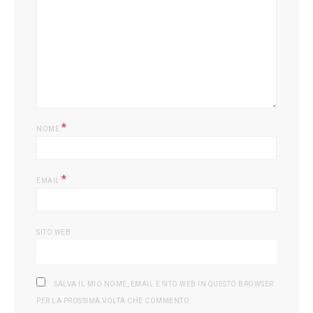
L
*
NOME
*
EMAIL
SITO WEB
SALVA IL MIO NOME, EMAIL E SITO WEB IN QUESTO BROWSER
PER LA PROSSIMA VOLTA CHE COMMENTO.