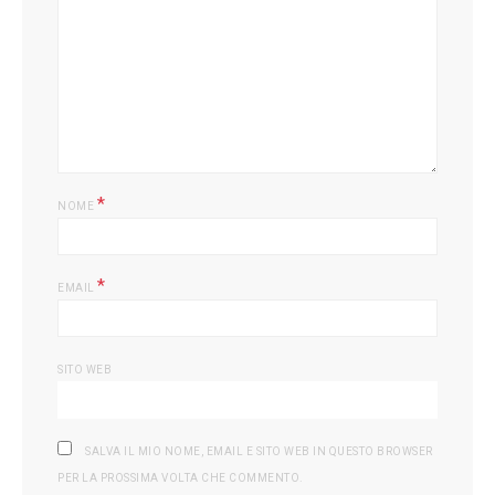
L
*
NOME
*
EMAIL
SITO WEB
SALVA IL MIO NOME, EMAIL E SITO WEB IN QUESTO BROWSER
PER LA PROSSIMA VOLTA CHE COMMENTO.