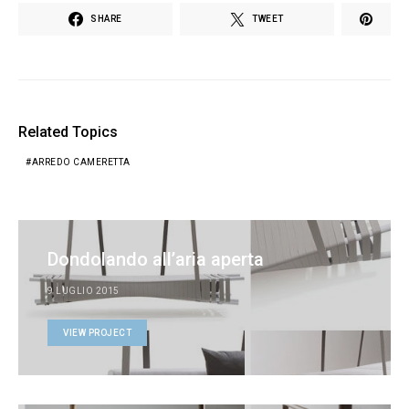
SHARE
TWEET
Related Topics
ARREDO CAMERETTA
Dondolando all’aria aperta
9 LUGLIO 2015
VIEW PROJECT