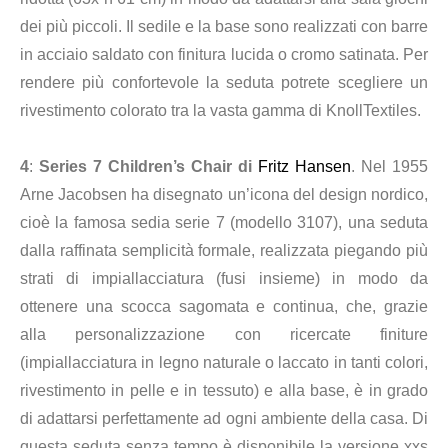
dei più piccoli. Il sedile e la base sono realizzati con barre
in acciaio saldato con finitura lucida o cromo satinata. Per
rendere più confortevole la seduta potrete scegliere un
rivestimento colorato tra la vasta gamma di KnollTextiles.
4
:
Series 7 Children’s Chair di
Fritz Hansen
. Nel 1955
Arne Jacobsen ha disegnato un’icona del design nordico,
cioè la famosa sedia serie 7 (modello 3107), una seduta
dalla raffinata semplicità formale, realizzata piegando più
strati di impiallacciatura (fusi insieme) in modo da
ottenere una scocca sagomata e continua, che, grazie
alla personalizzazione con ricercate finiture
(impiallacciatura in legno naturale o laccato in tanti colori,
rivestimento in pelle e in tessuto) e alla base, è in grado
di adattarsi perfettamente ad ogni ambiente della casa. Di
questa seduta senza tempo è disponibile la versione xxs