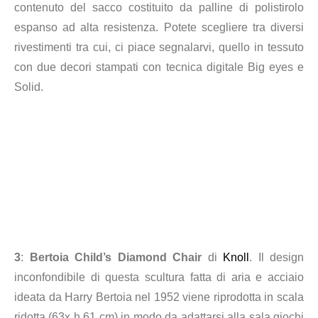
contenuto del sacco costituito da palline di polistirolo
espanso ad alta resistenza. Potete scegliere tra diversi
rivestimenti tra cui, ci piace segnalarvi, quello in tessuto
con due decori stampati con tecnica digitale Big eyes e
Solid.
3
:
Bertoia Child’s Diamond Chair
di
Knoll
. Il design
inconfondibile di questa scultura fatta di aria e acciaio
ideata da Harry Bertoia nel 1952 viene riprodotta in scala
ridotta (63x h 61 cm) in modo da adattarsi alla sala giochi