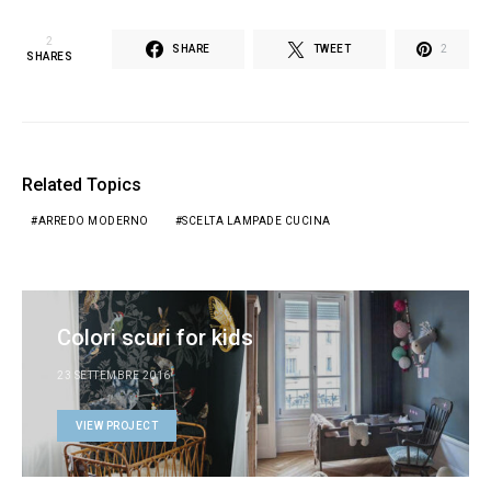
2
SHARE
TWEET
2
SHARES
Related Topics
ARREDO MODERNO
SCELTA LAMPADE CUCINA
Colori scuri for kids
23 SETTEMBRE 2016
VIEW PROJECT