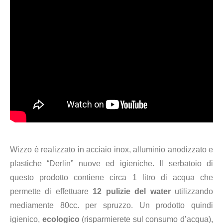
Wizzo è realizzato in acciaio inox, alluminio anodizzato e
plastiche “Derlin” nuove ed igieniche. Il serbatoio di
questo prodotto contiene circa 1 litro di acqua che
permette di effettuare
12 pulizie del water
utilizzando
mediamente 80cc. per spruzzo. Un prodotto quindi
igienico,
ecologico
(risparmierete sul consumo d’acqua),