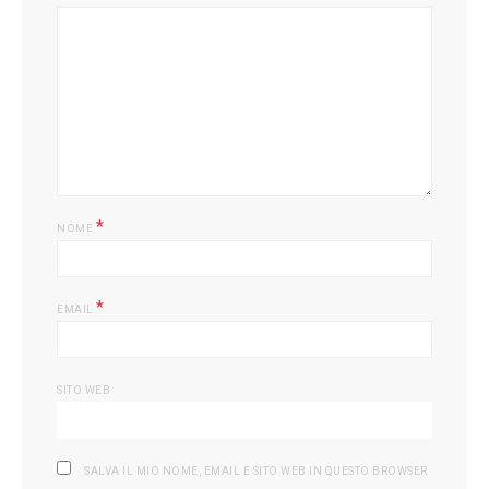
*
NOME
*
EMAIL
SITO WEB
SALVA IL MIO NOME, EMAIL E SITO WEB IN QUESTO BROWSER