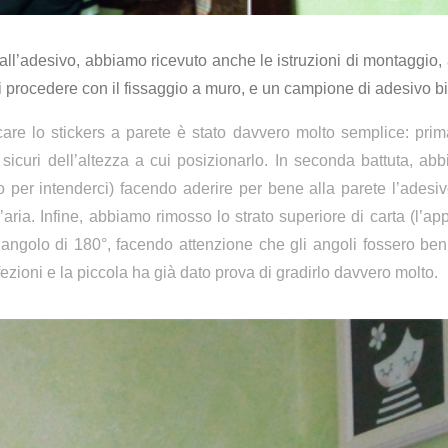
e all’adesivo, abbiamo ricevuto anche le istruzioni di montaggi
di procedere con il fissaggio a muro, e un campione di adesivo 
e lo stickers a parete è stato davvero molto semplice: prima 
sicuri dell’altezza a cui posizionarlo. In seconda battuta, a
o per intenderci) facendo aderire per bene alla parete l’adesiv
’aria. Infine, abbiamo rimosso lo strato superiore di carta (l’ap
angolo di 180°, facendo attenzione che gli angoli fossero ben i
fezioni e la piccola ha già dato prova di gradirlo davvero molto.