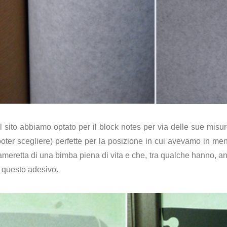
sul sito abbiamo optato per il block notes per via delle sue mi
oter scegliere) perfette per la posizione in cui avevamo in mente
cameretta di una bimba piena di vita e che, tra qualche hanno, anz
u questo adesivo.