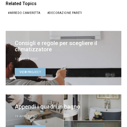
Related Topics
ARREDO CAMERETTA
DECORAZIONE PARETI
Consigli e regole per scegliere il
climatizzatore
12 APRILE 2017
VIEW PROJECT
Appendi i quadri in bagno
19 APRILE 2017