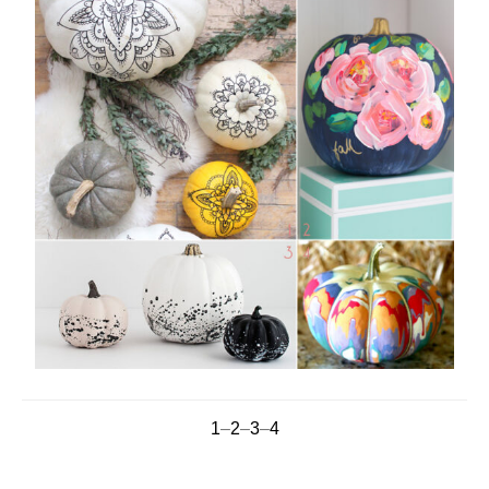
1
–
2
–
3
–
4