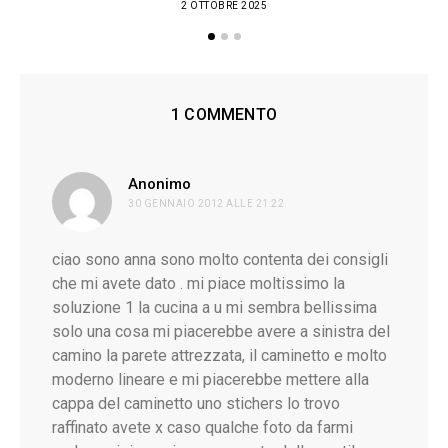
2 OTTOBRE 2025
1 COMMENTO
ha
Anonimo
30 GENNAIO 2012 ALLE 21:22
detto:
ciao sono anna sono molto contenta dei consigli
che mi avete dato . mi piace moltissimo la
soluzione 1 la cucina a u mi sembra bellissima
L
solo una cosa mi piacerebbe avere a sinistra del
camino la parete attrezzata, il caminetto e molto
moderno lineare e mi piacerebbe mettere alla
cappa del caminetto uno stichers lo trovo
raffinato avete x caso qualche foto da farmi