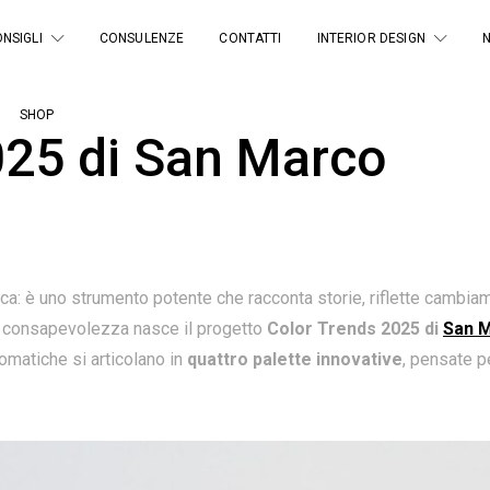
NSIGLI
CONSULENZE
CONTATTI
INTERIOR DESIGN
SHOP
025 di San Marco
ica: è uno strumento potente che racconta storie, riflette cambiame
ta consapevolezza nasce il progetto
Color Trends 2025 di
San 
matiche si articolano in
quattro palette innovative
, pensate pe