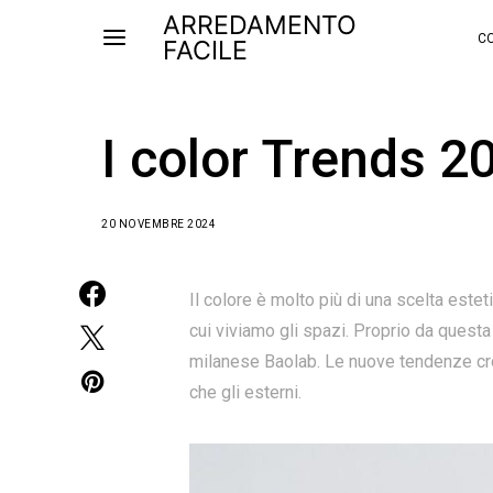
ARREDAMENTO
CO
FACILE
I color Trends 2
20 NOVEMBRE 2024
Il colore è molto più di una scelta estet
cui viviamo gli spazi. Proprio da ques
milanese Baolab. Le nuove tendenze cro
che gli esterni.