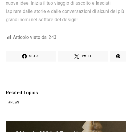
nuove idee. Inizia il tuo viaggio di ascolto e lasciati
ispirare dalle storie e dalle conversazioni di alcuni dei più
grandi nomi nel settore del design!
Articolo visto da:
243
SHARE
TWEET
Related Topics
NEWS