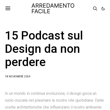
ARREDAMENTO
FACILE
15 Podcast sul
Design da non
perdere
18 NOVEMBRE 2024
In un mondo in continua evoluzione, il design gioca un
ruolo cruciale nel plasmare le nostre vite quotidiane. Dalle
scelte architettoniche che influenzano il nostro ambiente