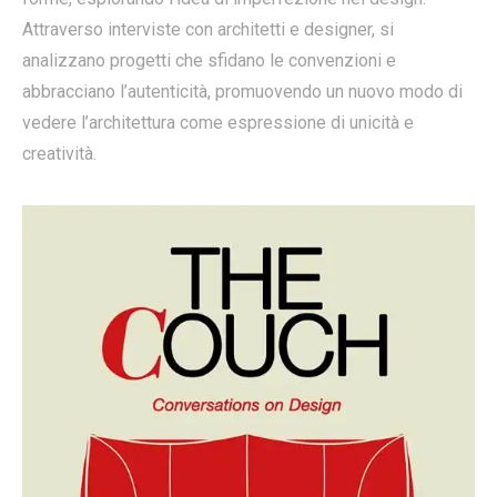
Attraverso interviste con architetti e designer, si
analizzano progetti che sfidano le convenzioni e
abbracciano l’autenticità, promuovendo un nuovo modo di
vedere l’architettura come espressione di unicità e
creatività.