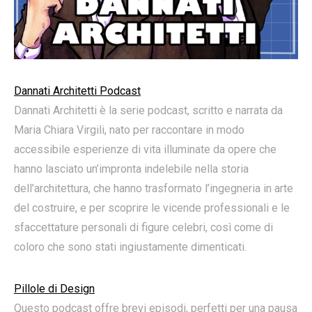
Dannati Architetti Podcast
Dannati Architetti è la serie podcast, scritto e narrata da
Maria Chiara Virgili, nato per raccontare in modo
accessibile esperienze di vita illuminate da opere che
hanno lasciato un’impronta indelebile nella storia
dell’architettura, che hanno trasformato l’ingegneria in arte
del costruire, e per scoprire le vicende professionali e le
sfaccettature personali di figure celebri, così come di
coloro che sono stati ingiustamente dimenticati.
Pillole di Design
Questo podcast offre brevi episodi, perfetti per una pausa