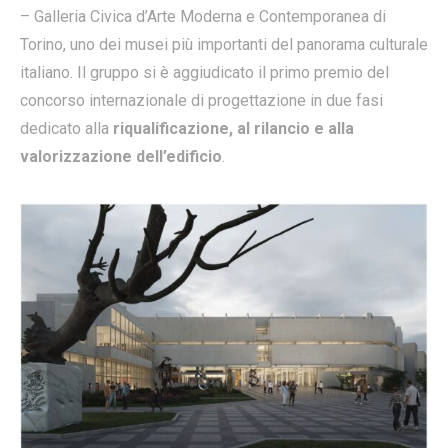
– Galleria Civica d’Arte Moderna e Contemporanea di
Torino, uno dei musei più importanti del panorama culturale
italiano. Il gruppo si è aggiudicato il primo premio del
concorso internazionale di progettazione in due fasi
dedicato alla
riqualificazione, al rilancio e alla
valorizzazione dell’edificio
.