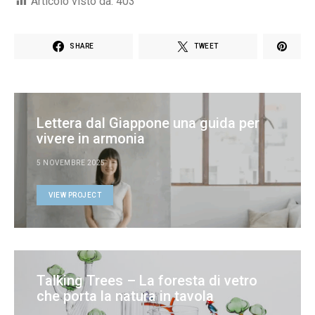
Articolo visto da:
403
SHARE
TWEET
Lettera dal Giappone una guida per
vivere in armonia
5 NOVEMBRE 2025
VIEW PROJECT
Talking Trees – La foresta di vetro
che porta la natura in tavola