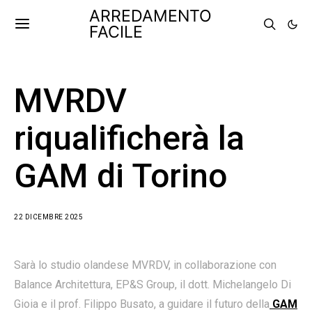
ARREDAMENTO
FACILE
MVRDV
riqualificherà la
GAM di Torino
22 DICEMBRE 2025
Sarà lo studio olandese MVRDV, in collaborazione con
Balance Architettura, EP&S Group, il dott. Michelangelo Di
Gioia e il prof. Filippo Busato, a guidare il futuro della
GAM