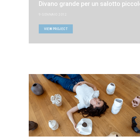
Divano grande per un salotto piccol
9 GENNAIO 2012
VIEW PROJECT