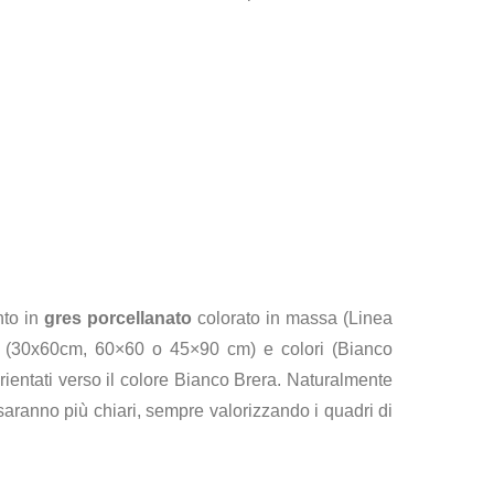
nto in
gres porcellanato
colorato in massa (Linea
mati (30x60cm, 60×60 o 45×90 cm) e colori (Bianco
ientati verso il colore Bianco Brera.
Naturalmente
 saranno più chiari, sempre valorizzando i quadri di