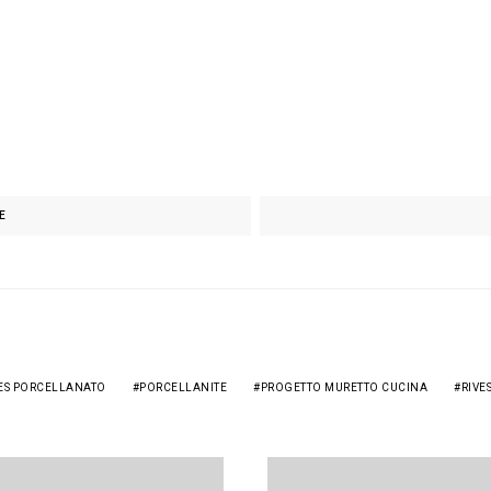
E
ES PORCELLANATO
PORCELLANITE
PROGETTO MURETTO CUCINA
RIVE