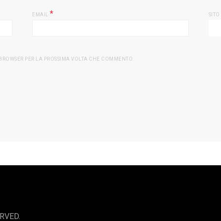
*
EMAIL
SITO
O BROWSER PER LA PROSSIMA VOLTA CHE COMMENTO.
RVED.