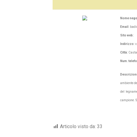
Nome nego
Email:
badi
Sito web:
Indirizzo:
v
Città:
Casta
Num. telef
Descrizion
ambiente de
del legname
campione. Se
Articolo visto da:
33