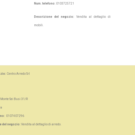
Num. telefono:
0103725721
Descrizione del negozio:
Vendita al dettaglio di
mobili.
zio:
Centro Arredo Srl
. Monte Sei Busi 31/R
va
ono:
0107407296
e del negozio:
Vendita al dettaglio di arredo.