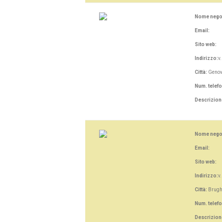
Nome nego
Email:
Sito web:
Indirizzo:
v
Città:
Geno
Num. telef
Descrizion
Nome nego
Email:
Sito web:
Indirizzo:
v
Città:
Brugh
Num. telef
Descrizion