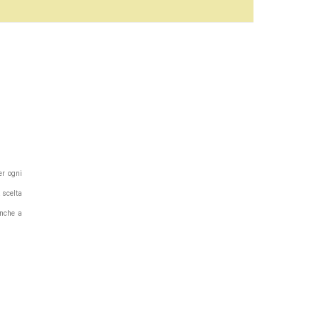
er ogni
 scelta
anche a