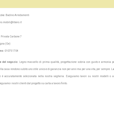
zio:
Badino Arredamenti
no.mobili@libero.it
. Privata Carbone 7
gna (Ge)
ono:
010751704
e del negozio:
Legno massello di prima qualità, progettazione sobria con gusto e armonia p
lla casa rendono subito uno stile unico e di garanzia non per anni ma per una vita, per sempre. La
 è accuratamente selezionata nella nostra segheria. Eseguiamo lavori su nostri modelli o 
guiamo i nostri clienti dal progetto su carta a lavoro finito.