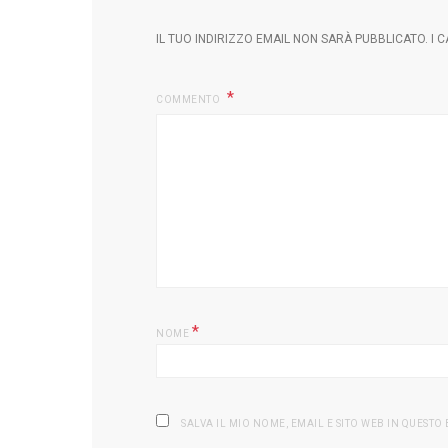
IL TUO INDIRIZZO EMAIL NON SARÀ PUBBLICATO.
I 
COMMENTO
*
NOME
SALVA IL MIO NOME, EMAIL E SITO WEB IN QUEST