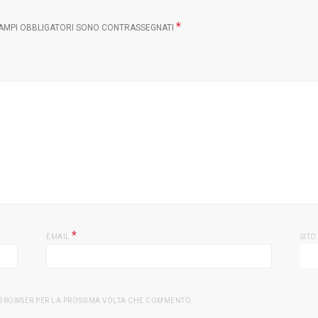
*
CAMPI OBBLIGATORI SONO CONTRASSEGNATI
*
EMAIL
SITO
O BROWSER PER LA PROSSIMA VOLTA CHE COMMENTO.