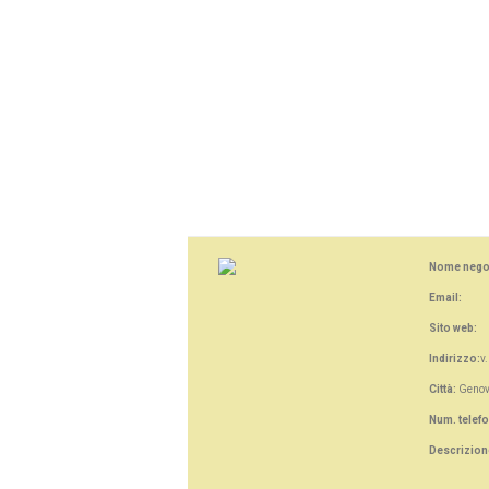
Nome nego
Email:
Sito web:
Indirizzo:
v
Città:
Geno
Num. telef
Descrizion