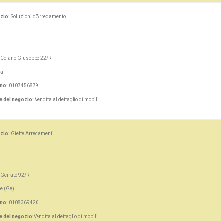
zio:
Soluzioni d’Arredamento
. Colano Giuseppe 22/R
va
ono:
0107456879
e del negozio:
Vendita al dettaglio di mobili.
zio:
Gieffe Arredamenti
. Geirato 92/R
e (Ge)
ono:
0108369420
e del negozio:
Vendita al dettaglio di mobili.