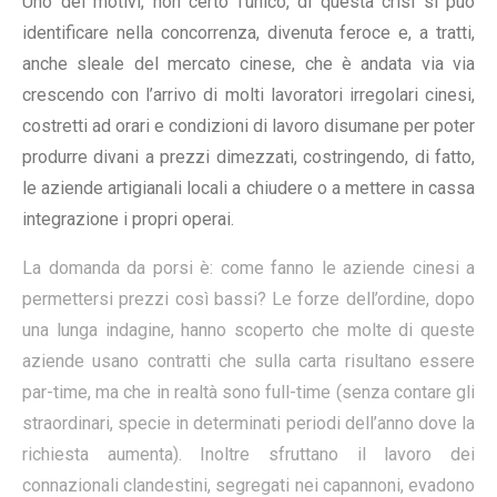
Uno dei motivi, non certo l’unico, di questa crisi si può
identificare nella concorrenza, divenuta feroce e, a tratti,
anche sleale del mercato cinese, che è andata via via
crescendo con l’arrivo di molti lavoratori irregolari cinesi,
costretti ad orari e condizioni di lavoro disumane per poter
produrre divani a prezzi dimezzati, costringendo, di fatto,
le aziende artigianali locali a chiudere o a mettere in cassa
integrazione i propri operai.
La domanda da porsi è: come fanno le aziende cinesi a
permettersi prezzi così bassi? Le forze dell’ordine, dopo
una lunga indagine, hanno scoperto che molte di queste
aziende usano contratti che sulla carta risultano essere
par-time, ma che in realtà sono full-time (senza contare gli
straordinari, specie in determinati periodi dell’anno dove la
richiesta aumenta). Inoltre sfruttano il lavoro dei
connazionali clandestini, segregati nei capannoni, evadono