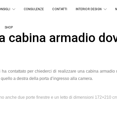
NSIGLI
CONSULENZE
CONTATTI
INTERIOR DESIGN
SHOP
la cabina armadio do
 ha contattato per chiederci di realizzare una cabina armadio
quello a destra della porta d’ingresso alla camera.
no anche due porte finestre e un letto di dimensioni 172×210 cm