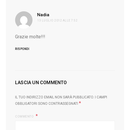
ha
Nadia
13 LUGLIO 2012 ALLE 7:52
detto:
Grazie molte!!!
RISPONDI
L
LASCIA UN COMMENTO
IL TUO INDIRIZZO EMAIL NON SARÀ PUBBLICATO.
I CAMPI
*
OBBLIGATORI SONO CONTRASSEGNATI
COMMENTO