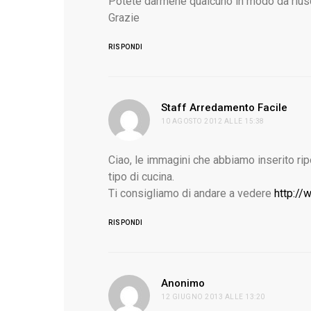
Potete darmene qualcuno in modo da riusci
Grazie
RISPONDI
ha
Staff Arredamento Facile
10 AGOSTO 2012 ALLE 15:38
detto
Ciao, le immagini che abbiamo inserito rip
tipo di cucina.
Ti consigliamo di andare a vedere
http://
RISPONDI
ha
Anonimo
12 GIUGNO 2013 ALLE 13:20
detto: