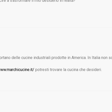
re a trasformare il mio desiderio in realtà?
:
ortano delle cucine industriali prodotte in America. In Italia non
www.marchicucine.it/
potresti trovare la cucina che desideri.