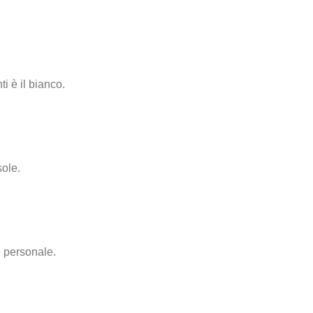
ti è il bianco.
sole.
e personale.