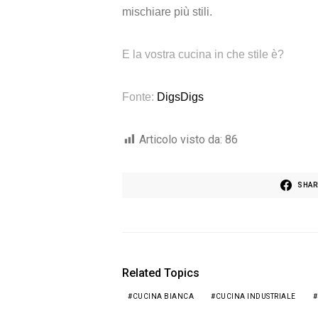
mischiare più stili.
E la vostra cucina in che stile è?
Fonte:
DigsDigs
Articolo visto da:
86
SHAR
Related Topics
CUCINA BIANCA
CUCINA INDUSTRIALE