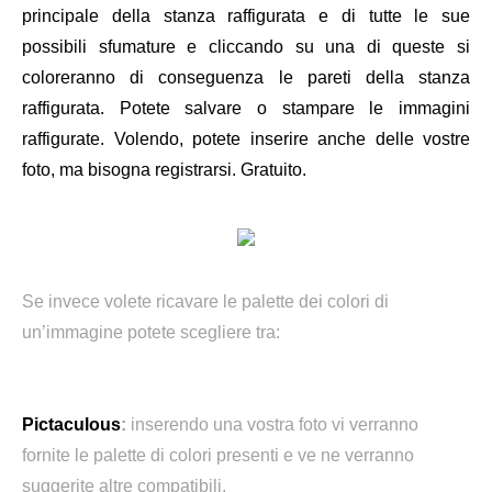
principale della stanza raffigurata e di tutte le sue
possibili sfumature e cliccando su una di queste si
coloreranno di conseguenza le pareti della stanza
raffigurata. Potete salvare o stampare le immagini
raffigurate. Volendo, potete inserire anche delle vostre
foto, ma bisogna registrarsi. Gratuito.
Se invece volete ricavare le palette dei colori di
un’immagine potete scegliere tra:
Pictaculous
:
inserendo una vostra foto vi verranno
fornite le palette di colori presenti e ve ne verranno
suggerite altre compatibili.