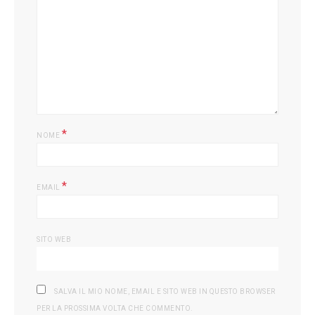
L
*
NOME
*
EMAIL
SITO WEB
SALVA IL MIO NOME, EMAIL E SITO WEB IN QUESTO BROWSER
PER LA PROSSIMA VOLTA CHE COMMENTO.