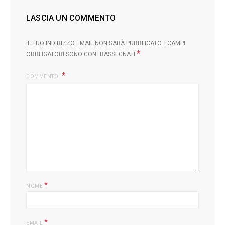
LASCIA UN COMMENTO
IL TUO INDIRIZZO EMAIL NON SARÀ PUBBLICATO.
I CAMPI
*
OBBLIGATORI SONO CONTRASSEGNATI
COMMENTO
L
*
NOME
*
EMAIL