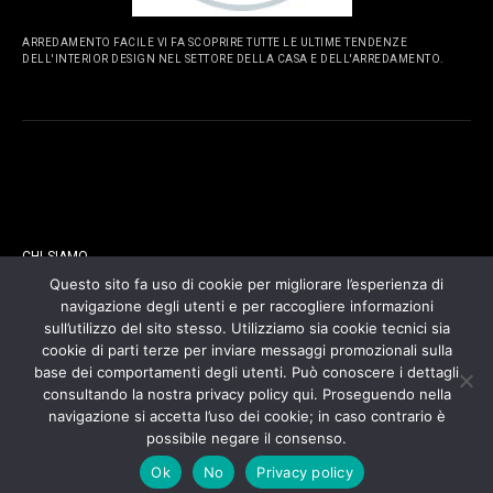
ARREDAMENTO FACILE VI FA SCOPRIRE TUTTE LE ULTIME TENDENZE
DELL'INTERIOR DESIGN NEL SETTORE DELLA CASA E DELL'ARREDAMENTO.
PAGINE
CHI SIAMO
Questo sito fa uso di cookie per migliorare l’esperienza di
navigazione degli utenti e per raccogliere informazioni
CONTATTI
sull’utilizzo del sito stesso. Utilizziamo sia cookie tecnici sia
cookie di parti terze per inviare messaggi promozionali sulla
COOKIES POLICY
base dei comportamenti degli utenti. Può conoscere i dettagli
consultando la nostra privacy policy qui. Proseguendo nella
navigazione si accetta l’uso dei cookie; in caso contrario è
PRIVACY POLICY
possibile negare il consenso.
Ok
No
Privacy policy