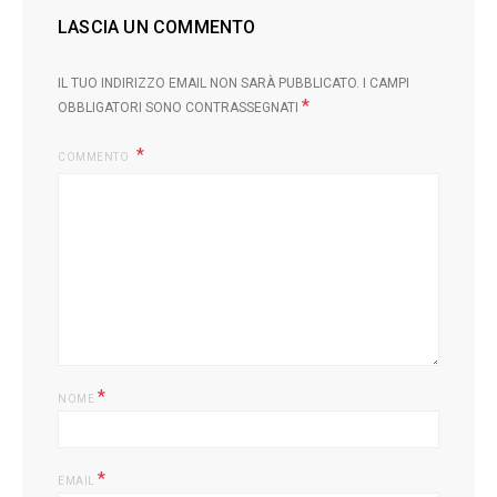
LASCIA UN COMMENTO
IL TUO INDIRIZZO EMAIL NON SARÀ PUBBLICATO.
I CAMPI
*
OBBLIGATORI SONO CONTRASSEGNATI
COMMENTO
L
*
NOME
*
EMAIL