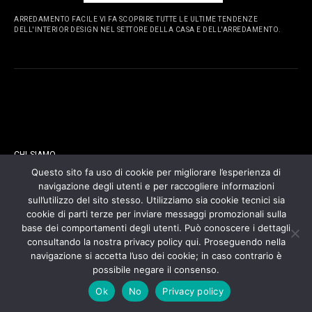
ARREDAMENTO FACILE VI FA SCOPRIRE TUTTE LE ULTIME TENDENZE
DELL'INTERIOR DESIGN NEL SETTORE DELLA CASA E DELL'ARREDAMENTO.
PAGINE
CHI SIAMO
Questo sito fa uso di cookie per migliorare l’esperienza di
navigazione degli utenti e per raccogliere informazioni
CONTATTI
sull’utilizzo del sito stesso. Utilizziamo sia cookie tecnici sia
cookie di parti terze per inviare messaggi promozionali sulla
COOKIES POLICY
base dei comportamenti degli utenti. Può conoscere i dettagli
consultando la nostra privacy policy qui. Proseguendo nella
navigazione si accetta l’uso dei cookie; in caso contrario è
PRIVACY POLICY
possibile negare il consenso.
Ok
No
Privacy policy