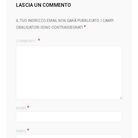
LASCIA UN COMMENTO
IL TUO INDIRIZZO EMAIL NON SARÀ PUBBLICATO.
I CAMPI
*
OBBLIGATORI SONO CONTRASSEGNATI
COMMENTO
L
*
NOME
*
EMAIL