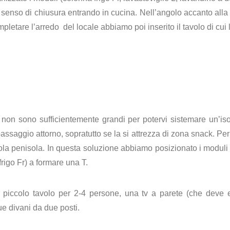
senso di chiusura entrando in cucina. Nell’angolo accanto alla
pletare l’arredo del locale abbiamo poi inserito il tavolo di cui l
 non sono sufficientemente grandi per potervi sistemare un’is
assaggio attorno, sopratutto se la si attrezza di zona snack. Pe
la penisola. In questa soluzione abbiamo posizionato i moduli (
frigo Fr) a formare una T.
n piccolo tavolo per 2-4 persone, una tv a parete (che deve 
ue divani da due posti.