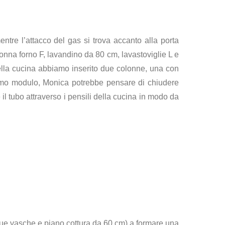
entre l’attacco del gas si trova accanto alla porta
nna forno F, lavandino da 80 cm, lavastoviglie L e
ella cucina abbiamo inserito due colonne, una con
ltimo modulo, Monica potrebbe pensare di chiudere
l tubo attraverso i pensili della cucina in modo da
due vasche e piano cottura da 60 cm) a formare una