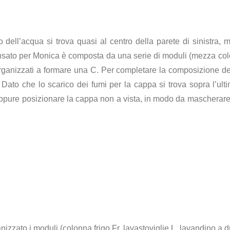
 dell’acqua si trova quasi al centro della parete di sinistra, m
sato per Monica è composta da una serie di moduli (mezza colo
organizzati a formare una C. Per completare la composizione d
 Dato che lo scarico dei fumi per la cappa si trova sopra l’u
oppure posizionare la cappa non a vista, in modo da mascherare i
zzato i moduli (colonna frigo Fr, lavastoviglie L, lavandino a 