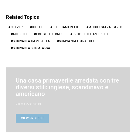
Related Topics
CLEVER
DIELLE
IDEE CAMERETTE
MOBILI SALVASPAZIO
MORETTI
PROGETTI GRATIS
PROGETTO CAMERETTE
SCRIVANIA CAMERETTA
SCRIVANIA ESTRAIBILE
SCRIVANIA SCOMPARSA
Una casa primaverile arredata con tre
diversi stili: inglese, scandinavo e
americano
20 MARZO 2013
VIEW PROJECT