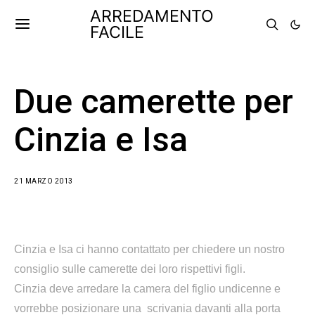
ARREDAMENTO
FACILE
Due camerette per
Cinzia e Isa
21 MARZO 2013
Cinzia e Isa ci hanno contattato per chiedere un nostro
consiglio sulle camerette dei loro rispettivi figli.
Cinzia deve arredare la camera del figlio undicenne e
vorrebbe posizionare una scrivania davanti alla porta