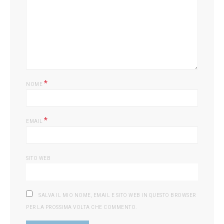
L
*
NOME
*
EMAIL
SITO WEB
SALVA IL MIO NOME, EMAIL E SITO WEB IN QUESTO BROWSER
PER LA PROSSIMA VOLTA CHE COMMENTO.