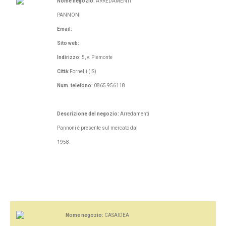
Nome negozio:
ARREDAMENTI
PANNONI
Email:
Sito web:
Indirizzo:
5, v. Piemonte
Città:
Fornelli (IS)
Num. telefono:
0865 956118
Descrizione del negozio:
Arredamenti
Pannoni é presente sul mercato dal
1958.
Nome negozio:
CASAIDEA