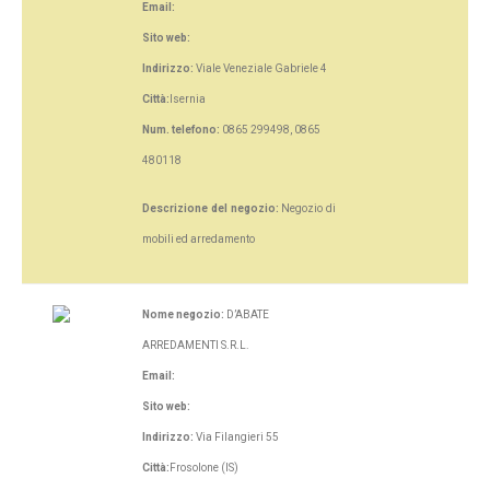
Email:
Sito web:
Indirizzo:
Viale Veneziale Gabriele 4
Città:
Isernia
Num. telefono:
0865 299498, 0865
480118
Descrizione del negozio:
Negozio di
mobili ed arredamento
Nome negozio:
D’ABATE
ARREDAMENTI S.R.L.
Email:
Sito web:
Indirizzo:
Via Filangieri 55
Città:
Frosolone (IS)