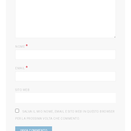
L
*
NOME
*
EMAIL
SITO WEB
SALVA IL MIO NOME, EMAIL E SITO WEB IN QUESTO BROWSER
PER LA PROSSIMA VOLTA CHE COMMENTO.