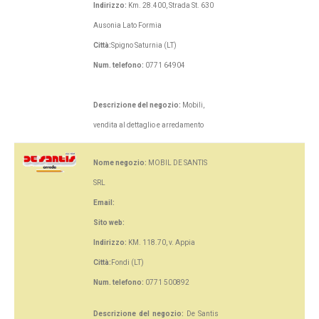
Indirizzo:
Km. 28.400, Strada St. 630
Ausonia Lato Formia
Città:
Spigno Saturnia (LT)
Num. telefono:
0771 64904
Descrizione del negozio:
Mobili,
vendita al dettaglio e arredamento
Nome negozio:
MOBIL DE SANTIS
SRL
Email:
Sito web:
Indirizzo:
KM. 118.70, v. Appia
Città:
Fondi (LT)
Num. telefono:
0771 500892
Descrizione del negozio:
De Santis