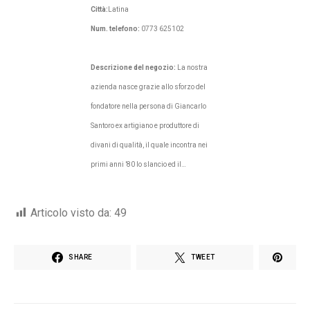
Città:
Latina
Num. telefono:
0773 625102
Descrizione del negozio:
La nostra
azienda nasce grazie allo sforzo del
fondatore nella persona di Giancarlo
Santoro ex artigiano e produttore di
divani di qualità, il quale incontra nei
primi anni ’80 lo slancio ed il…
Articolo visto da:
49
SHARE
TWEET