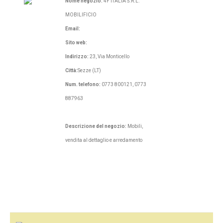
Nome negozio:
4F ITALIA S.R.L.
MOBILIFICIO
Email:
Sito web:
Indirizzo:
23, Via Monticello
Città:
Sezze (LT)
Num. telefono:
0773 800121, 0773
887963
Descrizione del negozio:
Mobili,
vendita al dettaglio e arredamento