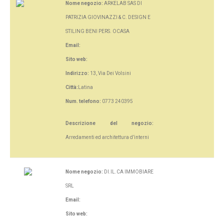
Nome negozio:
ARKELAB SAS DI
PATRIZIA GIOVINAZZI & C. DESIGN E
STILING BENI PERS. OCASA
Email:
Sito web:
Indirizzo:
13, Via Dei Volsini
Città:
Latina
Num. telefono:
0773 240395
Descrizione del negozio:
Arredamenti ed architettura d’interni
Nome negozio:
DI.IL.CA IMMOBIARE
SRL
Email:
Sito web: