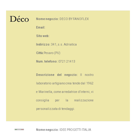
Nome negozio:
DECO BY FANOFLEX
Email:
Sito web:
Indirizzo:
341, s.s. Adriatica
Città:
Pesaro (PU)
Num. telefono:
0721 21413
Descrizione del negozio:
Il nostro
laboratorio artigiano crea tende dal 1962
e Marinella, come arredatrice d’interni, vi
consiglia per la realizzazione
personalizzata di tendaggi.
Nome negozio:
IDEE PROGETTI ITALIA