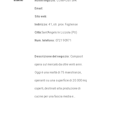
Nome negozio:
COMPOSIT SPA
Email:
Sito web:
Indirizzo:
41, str. prov. Fogliense
Città:
Sant’Angelo In Lizzola (PU)
Num. telefono:
0721 90971
Descrizione del negozio:
Composit
opera sul mercato da oltre venti anni.
Oggi è una realtà di 75 maestranze,
operanti su una superficie di 20.000 mq
coperti, destinati alla produzione di
cucine per una fascia media e…