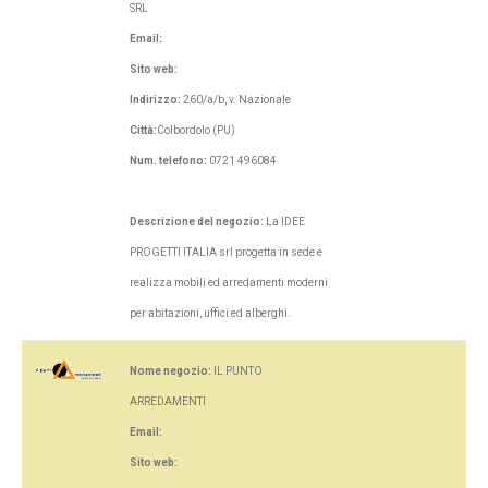
SRL
Email:
Sito web:
Indirizzo:
260/a/b, v. Nazionale
Città:
Colbordolo (PU)
Num. telefono:
0721 496084
Descrizione del negozio:
La IDEE
PROGETTI ITALIA srl progetta in sede e
realizza mobili ed arredamenti moderni
per abitazioni, uffici ed alberghi.
Nome negozio:
IL PUNTO
ARREDAMENTI
Email:
Sito web: