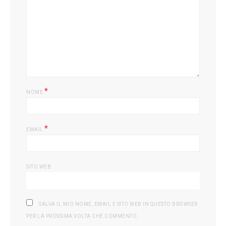
L
*
NOME
*
EMAIL
SITO WEB
SALVA IL MIO NOME, EMAIL E SITO WEB IN QUESTO BROWSER
PER LA PROSSIMA VOLTA CHE COMMENTO.