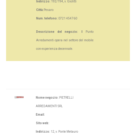
Indirizzo:
192/194, v. Giolitti
Città:
Pesaro
Num. telefono:
0721 454760
Descrizione del negozio:
Il Punto
Arredamenti opera nel settore del mobile
con esperienza decennale.
Nome negozio:
PIETRELLI
ARREDAMENTI SRL
Email:
Sito web:
Indirizzo:
12, v. Ponte Metauro