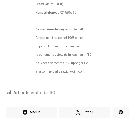
Città:
Calcinelli (PU)
Num. telefono:
0721 895866
Descrizione del negozio:
Pietrelli
Arredamenti nasce nel 1968 come
impresa familiare, da un’antica
falegnameria esistente fin dagli anni ’30
e successivamente si sviluppa grazie
alla commercializzazione di mobili.
Articolo visto da:
30
SHARE
TWEET