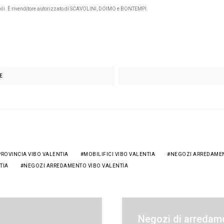
ili. È rivenditore autorizzato di SCAVOLINI, DOIMO e BONTEMPI.
E
PROVINCIA VIBO VALENTIA
MOBILIFICI VIBO VALENTIA
NEGOZI ARREDAME
TIA
NEGOZI ARREDAMENTO VIBO VALENTIA
Negozi di arredam