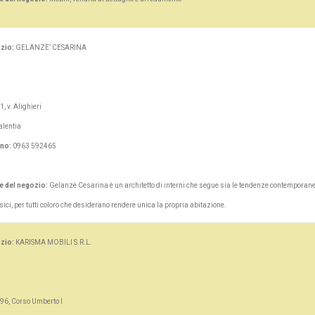
zio:
GELANZE’ CESARINA
1, v. Alighieri
alentia
ono:
0963 592465
e del negozio:
Gelanzè Cesarina è un architetto di interni che segue sia le tendenze contemporane
assici, per tutti coloro che desiderano rendere unica la propria abitazione.
zio:
KARISMA MOBILI S.R.L.
96, Corso Umberto I