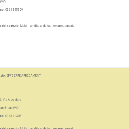
(VV)
ono:
0963 355509
e del negozio:
Mobili, vendita al dettaglio e arredamento
zio:
EFFE ERRE ARREDAMENTI
3, Via Aldo Moro
San Bruno (VV)
ono:
0963 70307
e del negozio:
Mobili, vendita al dettaglio e arredamento