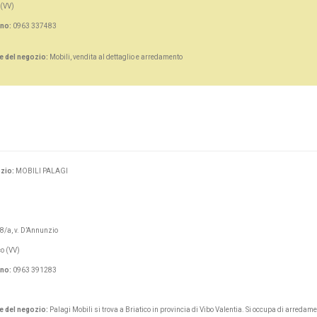
 (VV)
ono:
0963 337483
e del negozio:
Mobili, vendita al dettaglio e arredamento
zio:
MOBILI PALAGI
8/a, v. D’Annunzio
co (VV)
ono:
0963 391283
e del negozio:
Palagi Mobili si trova a Briatico in provincia di Vibo Valentia. Si occupa di arredame