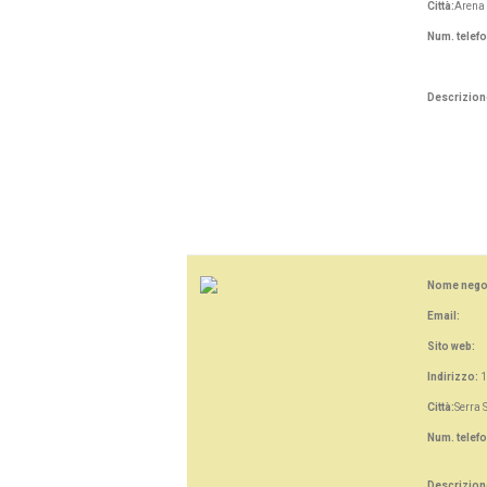
Città:
Arena 
Num. telef
Descrizion
Nome nego
Email:
Sito web:
Indirizzo:
1
Città:
Serra 
Num. telef
Descrizion