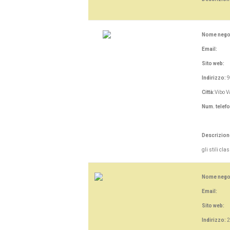
Nome nego
Email:
Sito web:
Indirizzo:
9
Città:
Vibo V
Num. telef
Descrizion
gli stili cl
Nome nego
Email:
Sito web:
Indirizzo:
2