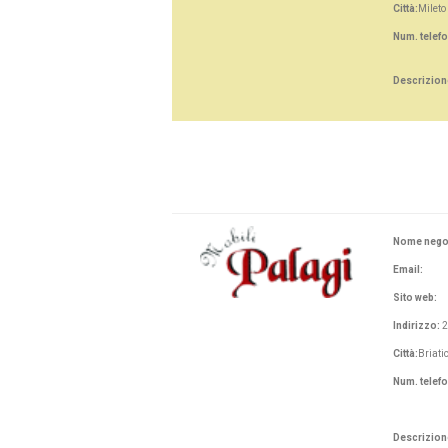
Città:
Mileto
Num. telef
Descrizion
Nome nego
Email:
Sito web:
Indirizzo:
2
Città:
Briati
Num. telef
Descrizion