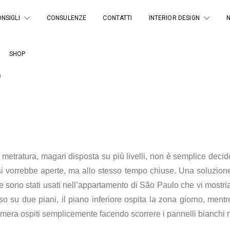
NSIGLI
CONSULENZE
CONTATTI
INTERIOR DESIGN
SHOP
o
etratura, magari disposta su più livelli, non è semplice decide
si vorrebbe aperte, ma allo stesso tempo chiuse. Una soluzione 
che sono stati usati nell’appartamento di São Paulo che vi mostri
o su due piani, il piano inferiore ospita la zona giorno, mentr
mera ospiti semplicemente facendo scorrere i pannelli bianchi n