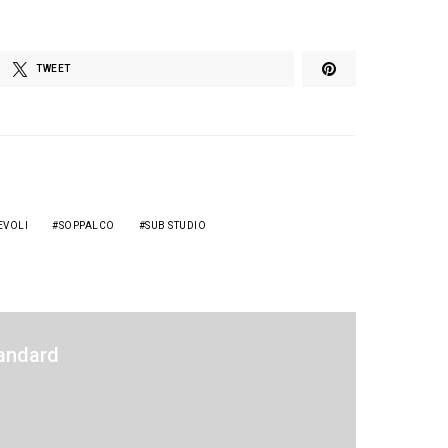
TWEET
EVOLI
SOPPALCO
SUB STUDIO
tandard