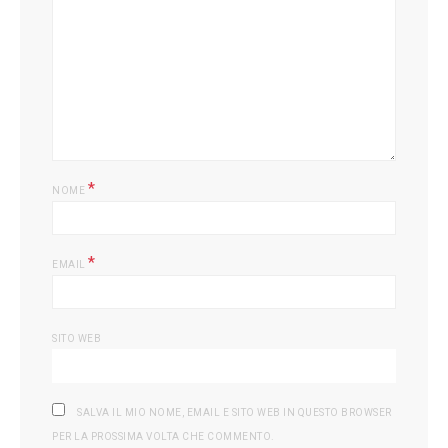
L
*
NOME
*
EMAIL
SITO WEB
SALVA IL MIO NOME, EMAIL E SITO WEB IN QUESTO BROWSER
PER LA PROSSIMA VOLTA CHE COMMENTO.