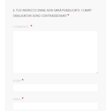
IL TUO INDIRIZZO EMAIL NON SARÀ PUBBLICATO.
I CAMPI
*
OBBLIGATORI SONO CONTRASSEGNATI
COMMENTO
L
*
NOME
*
EMAIL