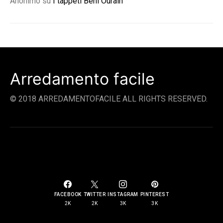
Anonimo
su
I tappeti Beni Ourain
Arredamento facile
© 2018 ARREDAMENTOFACILE ALL RIGHTS RESERVED.
SOCIAL LINKS
FACEBOOK
TWITTER
INSTAGRAM
PINTEREST
2K
2K
3K
3K