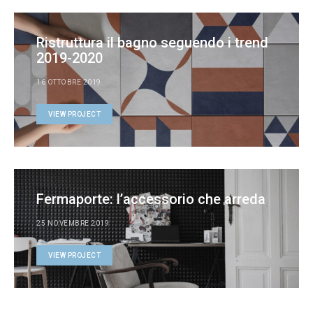
Ristruttura il bagno seguendo i trend
2019-2020
16 OTTOBRE 2019
VIEW PROJECT
Fermaporte: l’accessorio che arreda
25 NOVEMBRE 2019
VIEW PROJECT