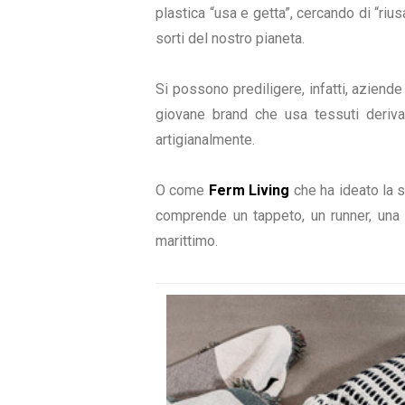
plastica “usa e getta”, cercando di “riu
sorti del nostro pianeta.
Si possono prediligere, infatti, aziende
giovane brand che usa tessuti derivan
artigianalmente.
O come
Ferm Living
che ha ideato la s
comprende un tappeto, un runner, una t
marittimo.