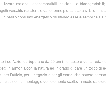
utilizzare materiali ecocompatibili, riciclabili e biodegradabil
tti versatili, resistenti e dalle forme più particolari.
E’ un mate
de un basso consumo energetico risultando essere semplice sia n
eatori dell’azienda (operano da 20 anni nel settore dell’arredame
tti in armonia con la natura ed in grado di dare un tocco di eco
per l’ufficio, per il negozio e per gli stand, che potrete personal
cili istruzioni di montaggio dell’elemento scelto, in modo da esse