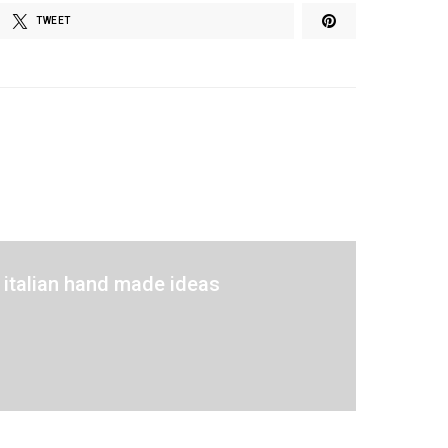
TWEET
italian hand made ideas