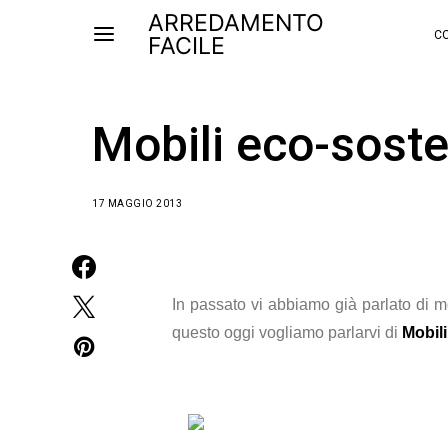
ARREDAMENTO
CO
FACILE
Mobili eco-sosten
17 MAGGIO 2013
In passato vi abbiamo già parlato di mo
questo oggi vogliamo parlarvi di
Mobili