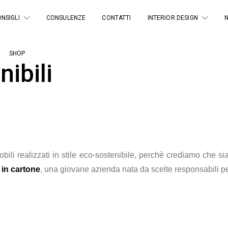
NSIGLI
CONSULENZE
CONTATTI
INTERIOR DESIGN
SHOP
ibili
bili realizzati in stile eco-sostenibile, perchè crediamo che s
 in cartone
, una giovane azienda nata da scelte responsabili 