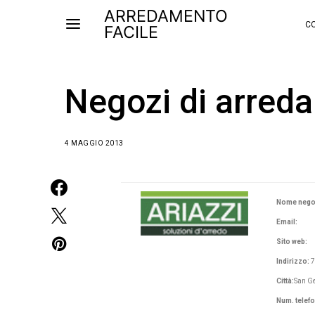
ARREDAMENTO
CO
FACILE
Negozi di arreda
4 MAGGIO 2013
Nome nego
Email:
Sito web:
Indirizzo:
7
Città:
San Ge
Num. telef