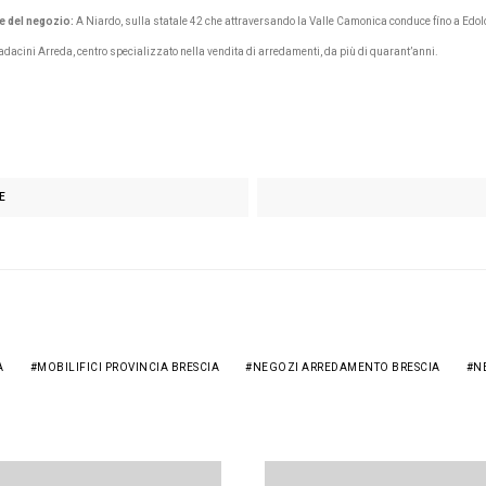
e del negozio:
A Niardo, sulla statale 42 che attraversando la Valle Camonica conduce fíno a Edol
adacini Arreda, centro specializzato nella vendita di arredamenti, da più di quarant’anni.
E
A
MOBILIFICI PROVINCIA BRESCIA
NEGOZI ARREDAMENTO BRESCIA
N