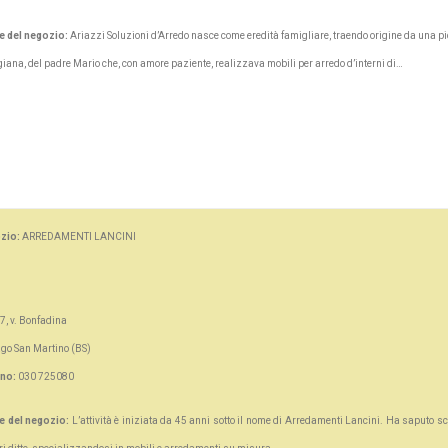
e del negozio:
Ariazzi Soluzioni d’Arredo nasce come eredità famigliare, traendo origine da una p
giana, del padre Mario che, con amore paziente, realizzava mobili per arredo d’interni di…
zio:
ARREDAMENTI LANCINI
7, v. Bonfadina
go San Martino (BS)
ono:
030 725080
e del negozio:
L’attività è iniziata da 45 anni sotto il nome di Arredamenti Lancini. Ha saputo sc