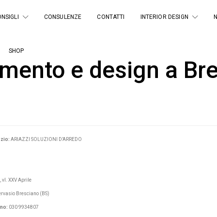
NSIGLI
CONSULENZE
CONTATTI
INTERIOR DESIGN
SHOP
mento e design a Bre
zio:
ARIAZZI SOLUZIONI D’ARREDO
, vl. XXV Aprile
rvasio Bresciano (BS)
ono:
030 9934807