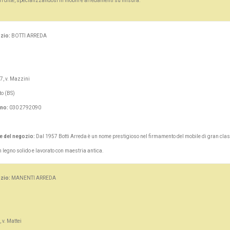
ori ditte, specializzandosi in mobili e arredamenti su misura.
zio:
BOTTI ARREDA
7, v. Mazzini
o (BS)
ono:
030 2792090
e del negozio:
Dal 1957 Botti Arreda è un nome prestigioso nel firmamento del mobile di gran clas
n legno solido e lavorato con maestria antica.
zio:
MANENTI ARREDA
, v. Mattei