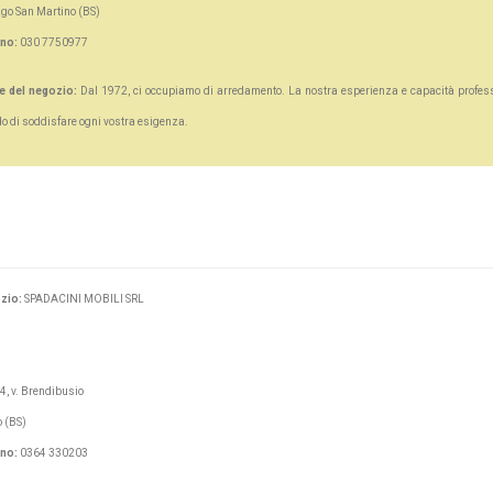
go San Martino (BS)
ono:
030 7750977
e del negozio:
Dal 1972, ci occupiamo di arredamento. La nostra esperienza e capacità profes
do di soddisfare ogni vostra esigenza.
zio:
SPADACINI MOBILI SRL
4, v. Brendibusio
 (BS)
ono:
0364 330203