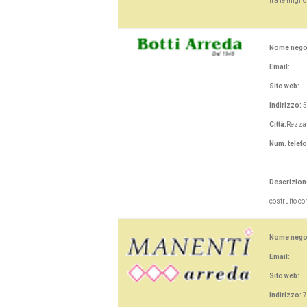
fra le migli
Nome nego
Email:
Sito web:
Indirizzo:
5
Città:
Rezzat
Num. telef
Descrizion
costruito co
Nome nego
Email:
Sito web:
Indirizzo:
7