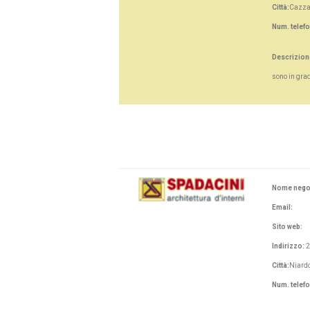
Città:
Cazza
Num. telef
Descrizion
sono in gra
Nome nego
Email:
Sito web:
Indirizzo:
2
Città:
Niardo
Num. telef