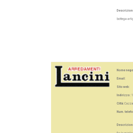
Descrizion
bottega arti
Nome nego
Email:
Sito web:
Indirizzo:
1
Città:
Cazza
Num. telef
Descrizion