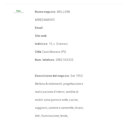
Nome negozio:
MELLERA
ARREDAMENTI
Email:
Sito web:
Indirizzo:
15, v. Gramsci
Città:
Cava Manara (PV)
Num. telefono:
0382 554333
Descrizione del negozio:
Dal 1950
Mellera Arredamenti, progettazione e
realizzazione d’interni, vendita di
mobili zona giorno e notte, cucine,
soggiorni, camere e camerette, divani,
letti, illuminazione, tende,..