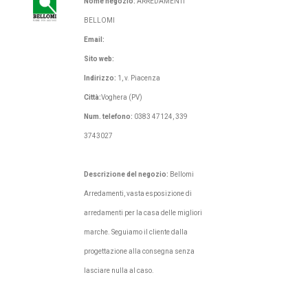
Nome negozio:
ARREDAMENTI
BELLOMI
Email:
Sito web:
Indirizzo:
1, v. Piacenza
Città:
Voghera (PV)
Num. telefono:
0383 47124, 339
3743027
Descrizione del negozio:
Bellomi
Arredamenti, vasta esposizione di
arredamenti per la casa delle migliori
marche. Seguiamo il cliente dalla
progettazione alla consegna senza
lasciare nulla al caso.