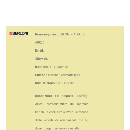
Nome negozio:
BERLONI – AEFFEGI
ARREDI
Email:
Sito web:
Indirizzo:
11, v. Gramsci
Città:
San Martino Siccomario (PV)
Num. telefono:
0382 495948
Descrizione del negozio:
L’Aeffegi
Arredi, contraddistinta dal marchio
Berloni in esclusiva a Pavia, si occupa
della vendita di arredamenti, cucine,
divani, bagni, camere e camerette.