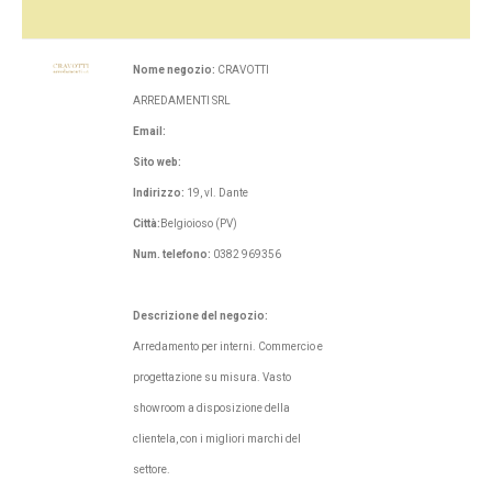
Nome negozio:
CRAVOTTI
ARREDAMENTI SRL
Email:
Sito web:
Indirizzo:
19, vl. Dante
Città:
Belgioioso (PV)
Num. telefono:
0382 969356
Descrizione del negozio:
Arredamento per interni. Commercio e
progettazione su misura. Vasto
showroom a disposizione della
clientela, con i migliori marchi del
settore.