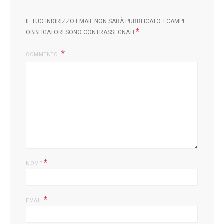
IL TUO INDIRIZZO EMAIL NON SARÀ PUBBLICATO.
I CAMPI
*
OBBLIGATORI SONO CONTRASSEGNATI
COMMENTO
L
*
NOME
*
EMAIL