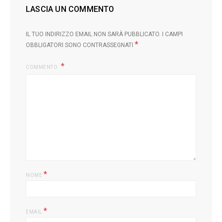
LASCIA UN COMMENTO
IL TUO INDIRIZZO EMAIL NON SARÀ PUBBLICATO.
I CAMPI
*
OBBLIGATORI SONO CONTRASSEGNATI
COMMENTO
L
*
NOME
*
EMAIL