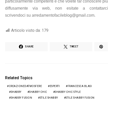
particolarmente competenti e che volete far conoscere più
diffusamente via web, non esitate a contattarci
scrivendoci su arredamentofacileblog@gmail.com.
Articolo visto da:
179
SHARE
TWEET
Related Topics
CREAZIONEDATMOSFERE
ESPERTI
FRANCESCA BLASI
SHABBY
SHABBY CHIC
SHABBY CHIC STYLE
SHABBY FUSION
STILE SHABBY
STILE SHABBY FUSION