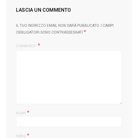
LASCIA UN COMMENTO
IL TUO INDIRIZZO EMAIL NON SARÀ PUBBLICATO.
I CAMPI
*
OBBLIGATORI SONO CONTRASSEGNATI
COMMENTO
L
*
NOME
*
EMAIL