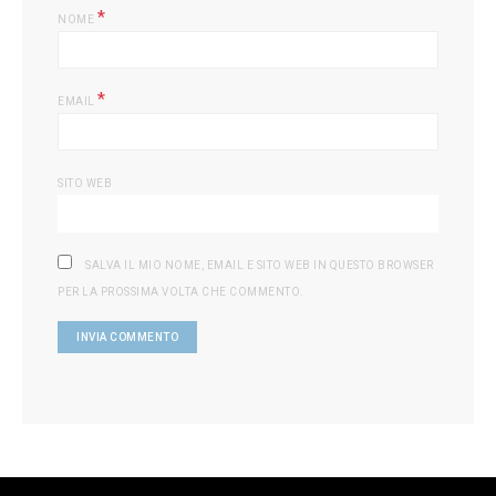
*
NOME
*
EMAIL
SITO WEB
SALVA IL MIO NOME, EMAIL E SITO WEB IN QUESTO BROWSER
PER LA PROSSIMA VOLTA CHE COMMENTO.