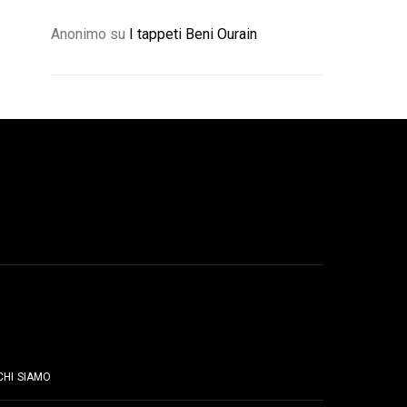
Anonimo
su
I tappeti Beni Ourain
PAGINE
CHI SIAMO