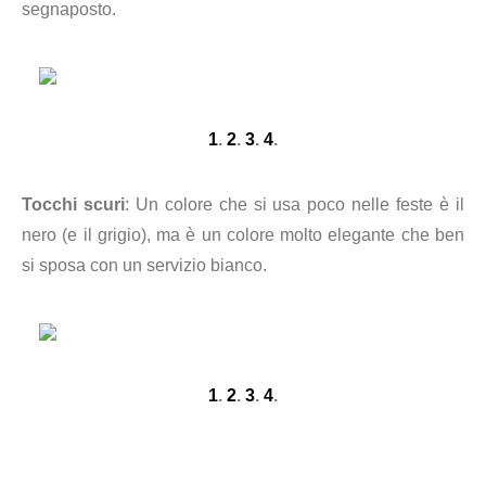
segnaposto.
1
.
2
.
3
.
4
.
Tocchi scuri
: Un colore che si usa poco nelle feste è il
nero (e il grigio), ma è un colore molto elegante che ben
si sposa con un servizio bianco.
1
.
2
.
3
.
4
.