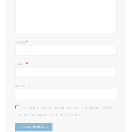
L
*
NOME
*
EMAIL
SITO WEB
SALVA IL MIO NOME, EMAIL E SITO WEB IN QUESTO BROWSER
PER LA PROSSIMA VOLTA CHE COMMENTO.