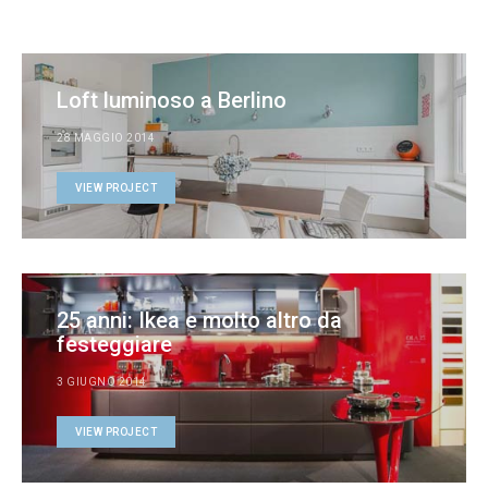
Loft luminoso a Berlino
28 MAGGIO 2014
VIEW PROJECT
25 anni: Ikea e molto altro da
festeggiare
3 GIUGNO 2014
VIEW PROJECT