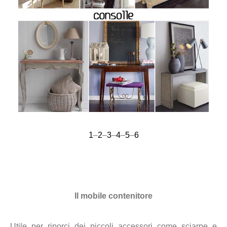
1
–
2
–
3
–
4
–
5
–
6
Il mobile contenitore
Utile per riporci dei piccoli accessori come sciarpe e